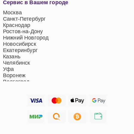
Сервис в Вашем городе
центров
Ремонт домашних
Москва
кинотеатров
Санкт-Петербург
Ремонт микрофонов
Краснодар
Ремонт акустических
Ростов-на-Дону
систем
Нижний Новгород
Новосибирск
Екатеринбург
Казань
Челябинск
Уфа
Воронеж
Волгоград
Барнаул
Ижевск
Тольятти
Ярославль
Саратов
Хабаровск
Томск
Тюмень