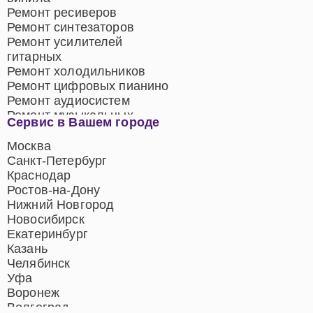
Ремонт ресиверов
Ремонт синтезаторов
Ремонт усилителей
гитарных
Ремонт холодильников
Ремонт цифровых пианино
Ремонт аудиосистем
Ремонт музыкальных
Сервис в Вашем городе
центров
Ремонт домашних
Москва
кинотеатров
Санкт-Петербург
Ремонт микрофонов
Краснодар
Ремонт акустических
Ростов-на-Дону
систем
Нижний Новгород
Новосибирск
Екатеринбург
Казань
Челябинск
Уфа
Воронеж
Волгоград