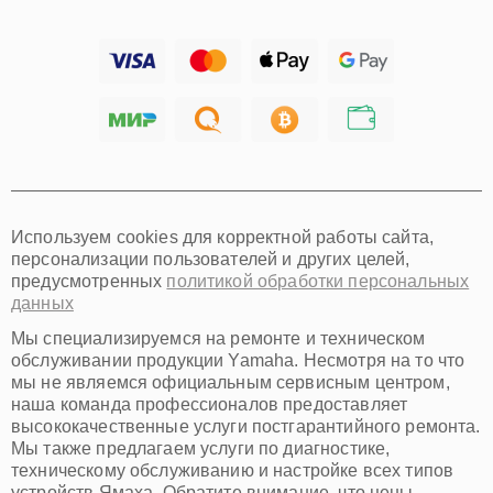
Барнаул
Ижевск
Тольятти
Ярославль
Саратов
Хабаровск
Томск
Тюмень
Иркутск
Самара
Используем cookies для корректной работы сайта,
Омск
персонализации пользователей и других целей,
Красноярск
предусмотренных
политикой обработки персональных
Пермь
данных
Ульяновск
Киров
Мы специализируемся на ремонте и техническом
Архангельск
обслуживании продукции Yamaha. Несмотря на то что
Астрахань
мы не являемся официальным сервисным центром,
наша команда профессионалов предоставляет
Белгород
высококачественные услуги постгарантийного ремонта.
Благовещенск
Мы также предлагаем услуги по диагностике,
Брянск
техническому обслуживанию и настройке всех типов
Владивосток
устройств Ямаха. Обратите внимание, что цены,