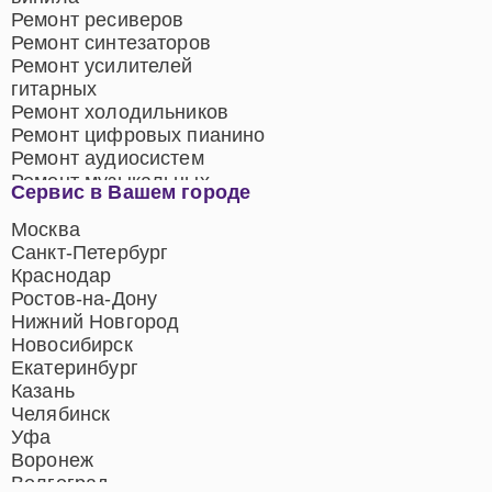
Ремонт ресиверов
Ремонт синтезаторов
Ремонт усилителей
гитарных
Ремонт холодильников
Ремонт цифровых пианино
Ремонт аудиосистем
Ремонт музыкальных
Сервис в Вашем городе
центров
Ремонт домашних
Москва
кинотеатров
Санкт-Петербург
Ремонт микрофонов
Краснодар
Ремонт акустических
Ростов-на-Дону
систем
Нижний Новгород
Новосибирск
Екатеринбург
Казань
Челябинск
Уфа
Воронеж
Волгоград