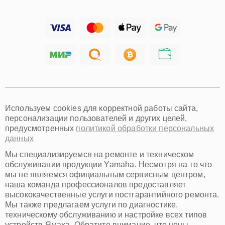
Барнаул
Ижевск
Тольятти
Ярославль
Саратов
Хабаровск
Томск
Тюмень
Иркутск
Самара
Используем cookies для корректной работы сайта,
Омск
персонализации пользователей и других целей,
Красноярск
предусмотренных
политикой обработки персональных
Пермь
данных
Ульяновск
Киров
Мы специализируемся на ремонте и техническом
Архангельск
обслуживании продукции Yamaha. Несмотря на то что
Астрахань
мы не являемся официальным сервисным центром,
наша команда профессионалов предоставляет
Белгород
высококачественные услуги постгарантийного ремонта.
Благовещенск
Мы также предлагаем услуги по диагностике,
Брянск
техническому обслуживанию и настройке всех типов
Владивосток
устройств Ямаха. Обратите внимание, что цены,