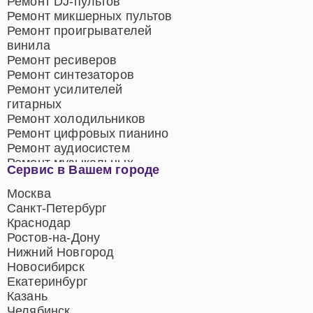
Ремонт DJ-пультов
Ремонт микшерных пультов
Ремонт проигрывателей
винила
Ремонт ресиверов
Ремонт синтезаторов
Ремонт усилителей
гитарных
Ремонт холодильников
Ремонт цифровых пианино
Ремонт аудиосистем
Ремонт музыкальных
Сервис в Вашем городе
центров
Ремонт домашних
Москва
кинотеатров
Санкт-Петербург
Ремонт микрофонов
Краснодар
Ремонт акустических
Ростов-на-Дону
систем
Нижний Новгород
Новосибирск
Екатеринбург
Казань
Челябинск