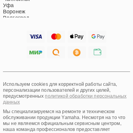
Уфа
Воронеж
Волгоград
Барнаул
Ижевск
Тольятти
Ярославль
Саратов
Хабаровск
Томск
Тюмень
Иркутск
Самара
Используем cookies для корректной работы сайта,
Омск
персонализации пользователей и других целей,
Красноярск
предусмотренных
политикой обработки персональных
Пермь
данных
Ульяновск
Киров
Мы специализируемся на ремонте и техническом
Архангельск
обслуживании продукции Yamaha. Несмотря на то что
Астрахань
мы не являемся официальным сервисным центром,
наша команда профессионалов предоставляет
Белгород