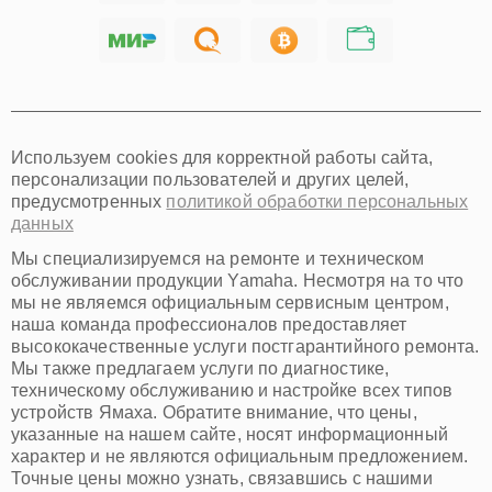
Ярославль
Саратов
Хабаровск
Томск
Тюмень
Иркутск
Самара
Используем cookies для корректной работы сайта,
Омск
персонализации пользователей и других целей,
Красноярск
предусмотренных
политикой обработки персональных
Пермь
данных
Ульяновск
Киров
Мы специализируемся на ремонте и техническом
Архангельск
обслуживании продукции Yamaha. Несмотря на то что
Астрахань
мы не являемся официальным сервисным центром,
наша команда профессионалов предоставляет
Белгород
высококачественные услуги постгарантийного ремонта.
Благовещенск
Мы также предлагаем услуги по диагностике,
Брянск
техническому обслуживанию и настройке всех типов
Владивосток
устройств Ямаха. Обратите внимание, что цены,
Владикавказ
указанные на нашем сайте, носят информационный
Владимир
характер и не являются официальным предложением.
Волжский
Точные цены можно узнать, связавшись с нашими
Вологда