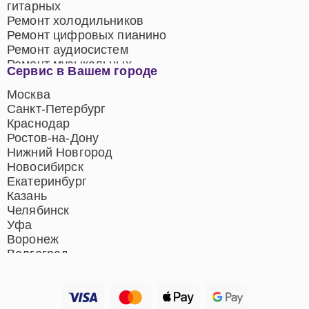
гитарных
Ремонт холодильников
Ремонт цифровых пианино
Ремонт аудиосистем
Ремонт музыкальных
Сервис в Вашем городе
центров
Ремонт домашних
Москва
кинотеатров
Санкт-Петербург
Ремонт микрофонов
Краснодар
Ремонт акустических
Ростов-на-Дону
систем
Нижний Новгород
Новосибирск
Екатеринбург
Казань
Челябинск
Уфа
Воронеж
Волгоград
Барнаул
Ижевск
Тольятти