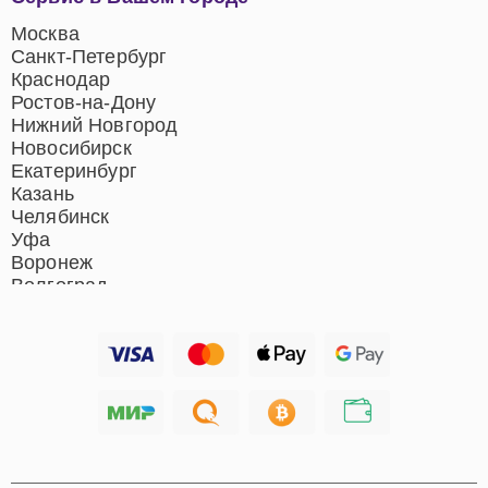
центров
Ремонт домашних
Москва
кинотеатров
Санкт-Петербург
Ремонт микрофонов
Краснодар
Ремонт акустических
Ростов-на-Дону
систем
Нижний Новгород
Новосибирск
Екатеринбург
Казань
Челябинск
Уфа
Воронеж
Волгоград
Барнаул
Ижевск
Тольятти
Ярославль
Саратов
Хабаровск
Томск
Тюмень