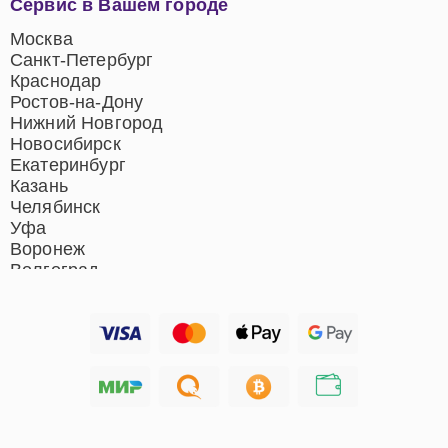
Сервис в Вашем городе
центров
Ремонт домашних
Москва
кинотеатров
Санкт-Петербург
Ремонт микрофонов
Краснодар
Ремонт акустических
Ростов-на-Дону
систем
Нижний Новгород
Новосибирск
Екатеринбург
Казань
Челябинск
Уфа
Воронеж
Волгоград
Барнаул
Ижевск
Тольятти
Ярославль
Саратов
Хабаровск
Томск
Тюмень