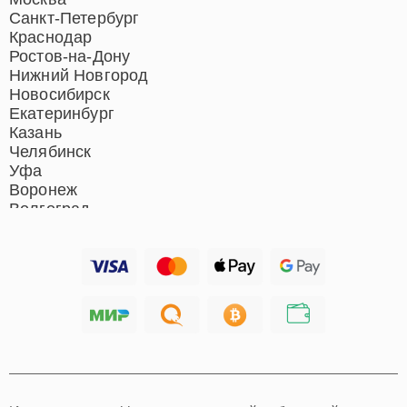
кинотеатров
Санкт-Петербург
Ремонт микрофонов
Краснодар
Ремонт акустических
Ростов-на-Дону
систем
Нижний Новгород
Новосибирск
Екатеринбург
Казань
Челябинск
Уфа
Воронеж
Волгоград
Барнаул
Ижевск
Тольятти
Ярославль
Саратов
Хабаровск
Томск
Тюмень
Иркутск
Самара