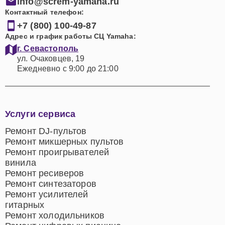
info@screm-yamaha.ru
сориентируют Вас по предполагаемым срокам
Контактный телефон:
ремонта. Мы стремимся к минимальному времени
+7 (800) 100-49-87
простоя вашего инструмента, ведь понимаем, как
Адрес и график работы СЦ Yamaha:
важен каждый день для музыканта.
г. Севастополь
ул. Очаковцев, 19
Ежедневно с 9:00 до 21:00
Услуги сервиса
Ремонт DJ-пультов
Ремонт микшерных пультов
Ремонт проигрывателей
винила
Ремонт ресиверов
Ремонт синтезаторов
Ремонт усилителей
гитарных
Ремонт холодильников