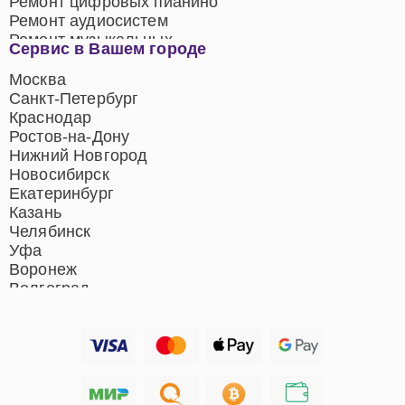
Ремонт цифровых пианино
Ремонт аудиосистем
Ремонт музыкальных
Сервис в Вашем городе
центров
Ремонт домашних
Москва
кинотеатров
Санкт-Петербург
Ремонт микрофонов
Краснодар
Ремонт акустических
Ростов-на-Дону
систем
Нижний Новгород
Новосибирск
Екатеринбург
Казань
Челябинск
Уфа
Воронеж
Волгоград
Барнаул
Ижевск
Тольятти
Ярославль
Саратов
Хабаровск