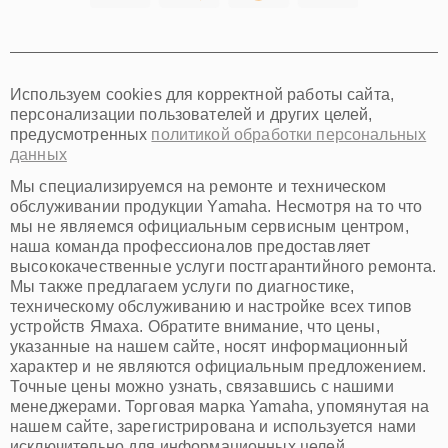
Томск
Тюмень
Иркутск
Самара
Используем cookies для корректной работы сайта,
Омск
персонализации пользователей и других целей,
Красноярск
предусмотренных
политикой обработки персональных
Пермь
данных
Ульяновск
Киров
Мы специализируемся на ремонте и техническом
Архангельск
обслуживании продукции Yamaha. Несмотря на то что
Астрахань
мы не являемся официальным сервисным центром,
наша команда профессионалов предоставляет
Белгород
высококачественные услуги постгарантийного ремонта.
Благовещенск
Мы также предлагаем услуги по диагностике,
Брянск
техническому обслуживанию и настройке всех типов
Владивосток
устройств Ямаха. Обратите внимание, что цены,
Владикавказ
указанные на нашем сайте, носят информационный
Владимир
характер и не являются официальным предложением.
Волжский
Точные цены можно узнать, связавшись с нашими
Вологда
менеджерами. Торговая марка Yamaha, упомянутая на
Грозный
нашем сайте, зарегистрирована и используется нами
Иваново
исключительно для информационных целей.