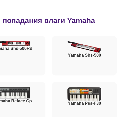
2500
 попадания влаги Yamaha
800
1500
maha Shs-500Rd
Yamaha Shs-500
1500
1000
maha Reface Cp
Yamaha Pss-F30
1200