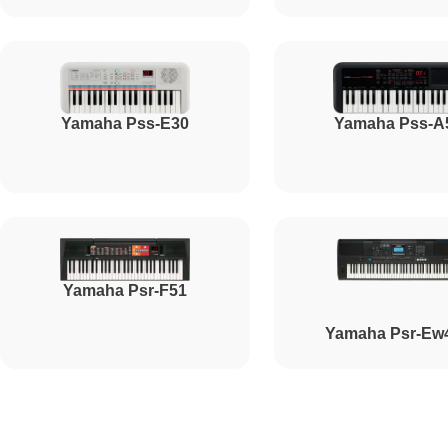
Ремонт корпусных элементов
Yamaha Pss-E30
Yamaha Pss-A
Восстановление после попадания влаги
Прошивка (Обновление ПО)
Yamaha Psr-F51
Ремонт стоковых потенциометров
Yamaha Psr-Ew