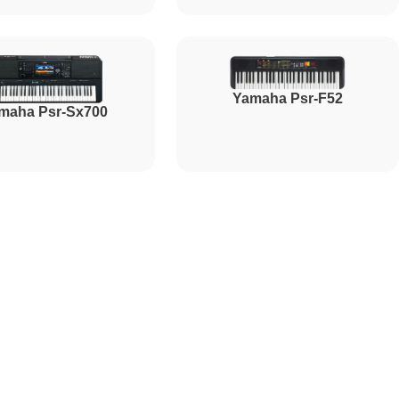
1800
Yamaha Psr-F52
maha Psr-Sx700
1500
1000
2000