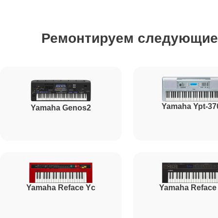
Ремонт стоковых аудиовходов-выходов
Ремонтируем следующи
Чистка клавиатуры
Ремонт механизма клавиш
Yamaha Ypt-37
Yamaha Genos2
Ремонт клавиш
Ремонт клавиш и уплотнителей
Yamaha Reface Yc
Yamaha Reface
Чистка и профилактика внутрикорпусная