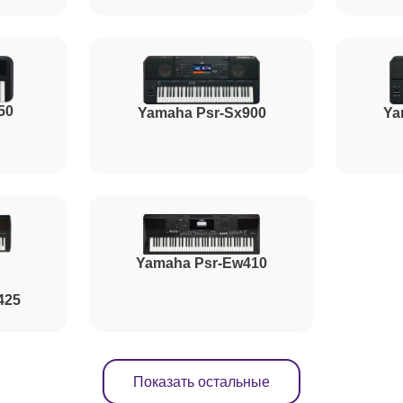
от 80 минут
50
от 110 минут
Yamaha Psr-Sx900
Ya
от 80 минут
от 70 минут
Yamaha Psr-Ew410
425
Показать остальные