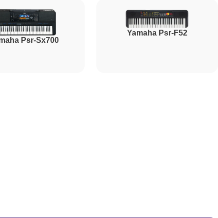
1800
Yamaha Psr-F52
maha Psr-Sx700
1500
1000
2000