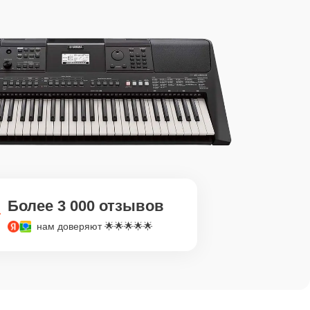
Более 3 000 отзывов
нам доверяют 🌟🌟🌟🌟🌟