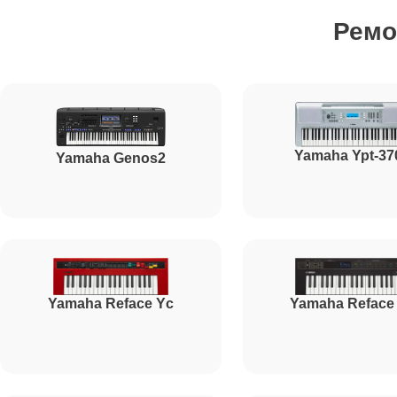
Ремо
Чистка клавиатуры
Ремонт механизма клавиш
Yamaha Ypt-37
Yamaha Genos2
Ремонт клавиш
Ремонт клавиш и уплотнителей
Yamaha Reface Yc
Yamaha Reface
Чистка и профилактика внутрикорпусная