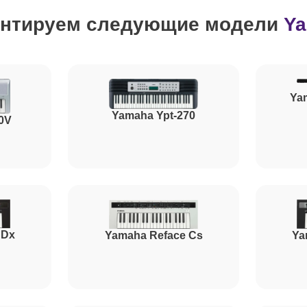
нтируем следующие модели
Y
от 50 минут
от 40 минут
Ya
Yamaha Ypt-270
0V
от 80 минут
от 60 минут
 Dx
Yamaha Reface Cs
Ya
от 80 минут