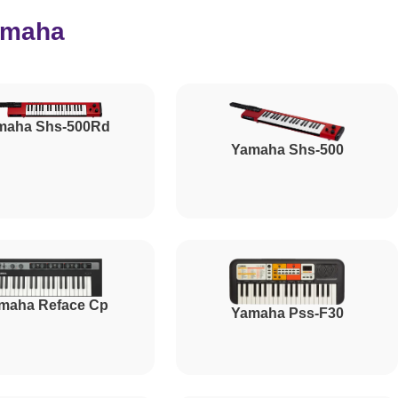
amaha
800
1500
maha Shs-500Rd
Yamaha Shs-500
1500
1000
maha Reface Cp
Yamaha Pss-F30
1200