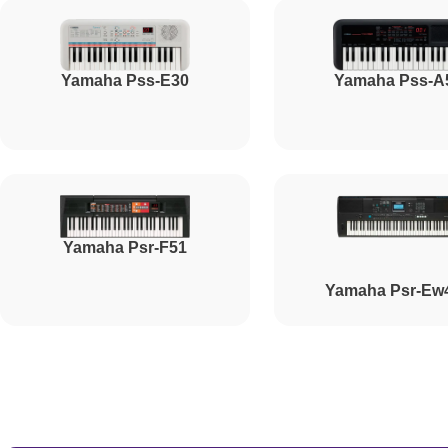
Ремонт корпусных элементов
Yamaha Pss-E30
Yamaha Pss-A
Восстановление после попадания влаги
Прошивка (Обновление ПО)
Yamaha Psr-F51
Ремонт стоковых потенциометров
Yamaha Psr-Ew