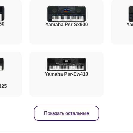
от 120 минут
50
от 50 минут
Yamaha Psr-Sx900
Ya
от 80 минут
от 50 минут
Yamaha Psr-Ew410
425
Показать остальные