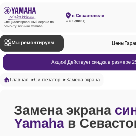
в Севастополе
⭐ 4.9 (3000+)
Специализированный сервис по
ремонту техники Yamaha
Мы ремонтируем
Цены
Гара
Акция! Действует скидка в размере 
Главная
Синтезатор
Замена экрана
Замена экрана
си
Yamaha
в Севасто