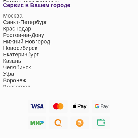
Ремонт музыкальных
Сервис в Вашем городе
центров
Ремонт домашних
Москва
кинотеатров
Санкт-Петербург
Ремонт микрофонов
Краснодар
Ремонт акустических
Ростов-на-Дону
систем
Нижний Новгород
Новосибирск
Екатеринбург
Казань
Челябинск
Уфа
Воронеж
Волгоград
Барнаул
Ижевск
Тольятти
Ярославль
Саратов
Хабаровск
Томск