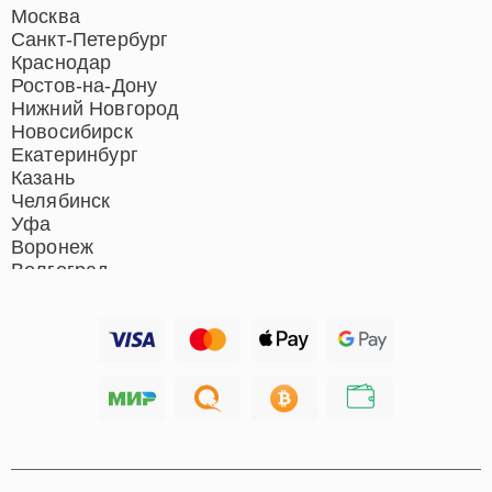
Ремонт домашних
Москва
кинотеатров
Санкт-Петербург
Ремонт микрофонов
Краснодар
Ремонт акустических
Ростов-на-Дону
систем
Нижний Новгород
Новосибирск
Екатеринбург
Казань
Челябинск
Уфа
Воронеж
Волгоград
Барнаул
Ижевск
Тольятти
Ярославль
Саратов
Хабаровск
Томск
Тюмень
Иркутск